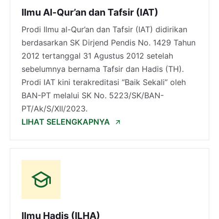
Ilmu Al-Qur’an dan Tafsir (IAT)
Mengembangkan kerja sama dengan
berbagai pihak di tingkat lokal, regional,
Prodi Ilmu al-Qur’an dan Tafsir (IAT) didirikan
nasional, dan internasional sebagai
berdasarkan SK Dirjend Pendis No. 1429 Tahun
perwujudan Tri Dharma Perguruan Tinggi,
2012 tertanggal 31 Agustus 2012 setelah
terutama di bidang studi al-Qur’an dan
sebelumnya bernama Tafsir dan Hadis (TH).
hadits.
Prodi IAT kini terakreditasi “Baik Sekali” oleh
BAN-PT melalui SK No. 5223/SK/BAN-
PT/Ak/S/XII/2023.
LIHAT SELENGKAPNYA
Ilmu Hadis (ILHA)