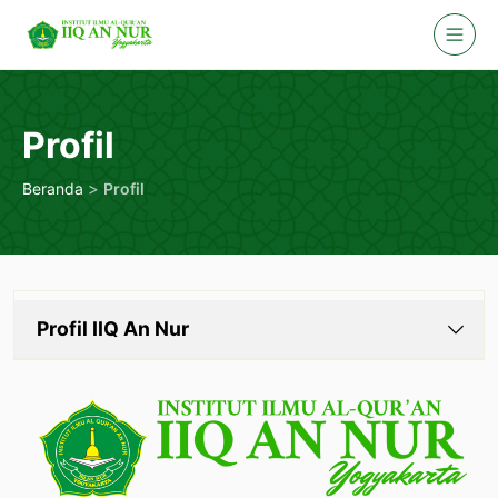
Skip
to
content
Profil
>
Beranda
Profil
Profil IIQ An Nur
Sambutan Rektor
Sejarah