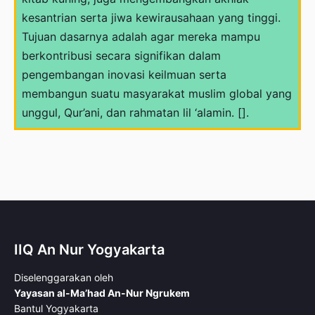
kesantrian serta jiwa kewirausahaan yang tinggi.
Tujuan dasarnya adalah agar mereka mampu
berkontribusi secara signifikan dalam
pengembangan inovasi keilmuan serta
membangun suatu masyarakat muslim global yang
unggul, Qur’ani, dan rahmatan lil ‘alamin. [].
IIQ An Nur Yogyakarta
Diselenggarakan oleh
Yayasan al-Ma’had An-Nur Ngrukem
Bantul Yogyakarta