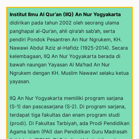
Visi, Misi & Tujuan
Institut Ilmu Al Qur’an (IIQ) An Nur Yogyakarta
Lambang dan Atribut
didirikan pada tahun 2002 oleh seorang ulama
panghapal al-Qur’an, ahli qira’ah sab’ah, serta
pendiri Pondok Pesantren An Nur Ngrukem, KH.
Struktur Organisasi
Nawawi Abdul ‘Aziz al-Hafidz (1925-2014). Secara
kelembagaan, IIQ An Nur Yogyakarta berada di
bawah naungan Yayasan Al Ma’had An Nur
Ngrukem dengan KH. Muslim Nawawi selaku ketua
yayasan.
IIQ An Nur Yogyakarta memiliki program sarjana
(S-1) dan pascasarjana (S-2). Di program sarjana,
terdapat tiga fakultas dan enam program studi
(prodi). Di Fakultas Tarbiyah, ada Prodi Pendidikan
Agama Islam (PAI) dan Pendidikan Guru Madrasah