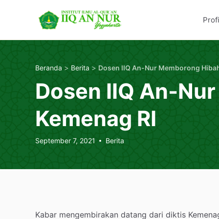
Skip
Berbasis al-Qur'an dan Kepesant
IIQ An Nur Yogyaka
to
Profi
content
>
>
Beranda
Berita
Dosen IIQ An-Nur
Kemenag RI
September 7, 2021
Berita
Kabar mengembirakan datang dari diktis Kemena