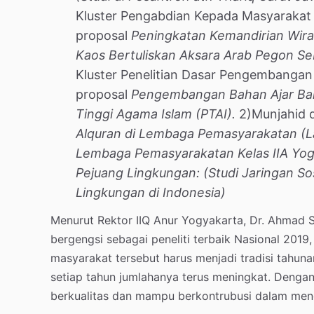
Kluster Pengabdian Kepada Masyarakat B
proposal
Peningkatan Kemandirian Wirau
Kaos Bertuliskan Aksara Arab Pegon Se
Kluster Penelitian Dasar Pengembangan P
proposal
Pengembangan Bahan Ajar Baha
Tinggi Agama Islam (PTAI).
2)Munjahid 
Alquran di Lembaga Pemasyarakatan (Lap
Lembaga Pemasyarakatan Kelas IIA Yog
Pejuang Lingkungan: (Studi Jaringan So
Lingkungan di Indonesia)
Menurut Rektor IIQ Anur Yogyakarta, Dr. Ahmad 
bergengsi sebagai peneliti terbaik Nasional 201
masyarakat tersebut harus menjadi tradisi tahuna
setiap tahun jumlahanya terus meningkat. Dengan
berkualitas dan mampu berkontrubusi dalam me