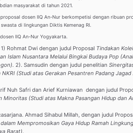
abdian masyarakat di tahun 2021.
 proposal dosen IIQ An-Nur berkompetisi dengan ribuan pr
 swasta di lingkungan Diktis Kemenag RI.
 dosen IIQ An-Nur Yogyakarta.
. 1) Rohmat Dwi dengan judul Proposal
Tindakan Kolek
an Islam Nusantara Melalui Bingkai Budaya Pop (Anal
egon).
2). Samsudin dengan judul penelitian
Sinergita
a NKRI (Studi atas Gerakan Pesantren Padang Jagad 
. Arif Nuh Safri dan Arief Kurniawan dengan judul Prop
 Minoritas (Studi atas Makna Pasangan Hidup dan A
casarjana. Ahmad Sihabul Millah, dengan judul Propos
se dalam Mempromosikan Gaya Hidup Ramah Lingkun
wa Barat).