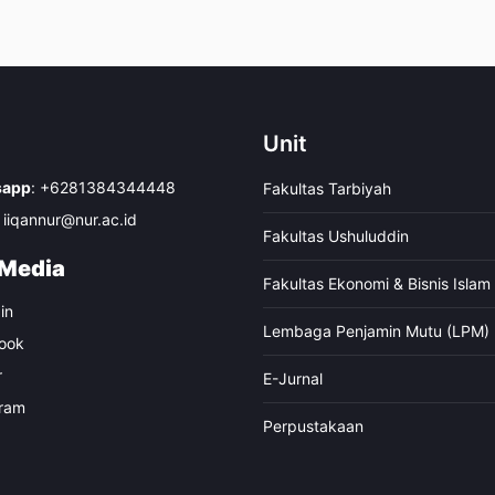
Unit
sapp
:
+6281384344448
Fakultas Tarbiyah
iiqannur@nur.ac.id
Fakultas Ushuluddin
 Media
Fakultas Ekonomi & Bisnis Islam
in
Lembaga Penjamin Mutu (LPM)
ook
r
E-Jurnal
gram
Perpustakaan