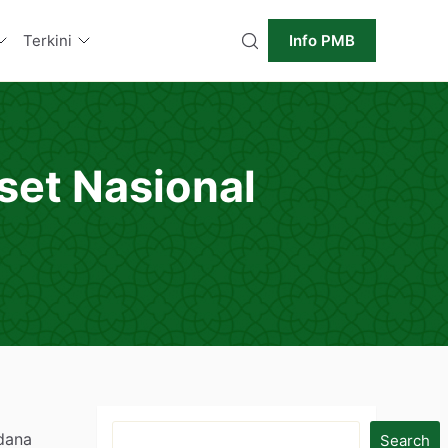
Terkini
Info PMB
set Nasional
dana
Search