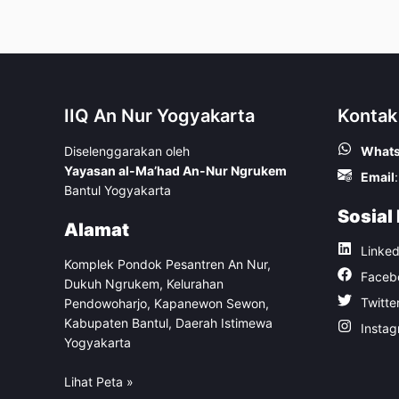
IIQ An Nur Yogyakarta
Kontak
Diselenggarakan oleh
What
Yayasan al-Ma’had An-Nur Ngrukem
Email
:
Bantul Yogyakarta
Sosial
Alamat
Linked
Komplek Pondok Pesantren An Nur,
Faceb
Dukuh Ngrukem, Kelurahan
Twitte
Pendowoharjo, Kapanewon Sewon,
Kabupaten Bantul, Daerah Istimewa
Insta
Yogyakarta
Lihat Peta »