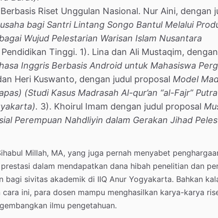
erbasis Riset Unggulan Nasional. Nur Aini, dengan j
saha bagi Santri Lintang Songo Bantul Melalui Prod
bagai Wujud Pelestarian Warisan Islam Nusantara
endidikan Tinggi. 1). Lina dan Ali Mustaqim, dengan
sa Inggris Berbasis Android untuk Mahasiswa Per
dan Heri Kuswanto, dengan judul proposal
Model Mad
as) (Studi Kasus Madrasah Al-qur’an “al-Fajr” Putra
yakarta).
3). Khoirul Imam dengan judul proposal
Mu
sial Perempuan Nahdliyin dalam Gerakan Jihad Peles
Sihabul Millah, MA, yang juga pernah menyabet penghargaa
9, prestasi dalam mendapatkan dana hibah penelitian dan p
n bagi sivitas akademik di IIQ Anur Yogyakarta. Bahkan kal
 cara ini, para dosen mampu menghasilkan karya-karya ris
ngembangkan ilmu pengetahuan.