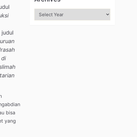
udul
uksi
 judul
guruan
rasah
 di
slimah
tarian
n
engabdian
au bisa
et yang