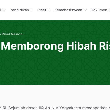
renan
rta
l
Pendidikan
Riset
Kemahasiswaan
Dokumen
Dosen IIQ An-Nur Memborong Hibah Riset Nasional Kemenag RI
 Memborong Hibah Ri
g RI. Sejumlah dosen IIQ An-Nur Yogyakarta mendapatkan 