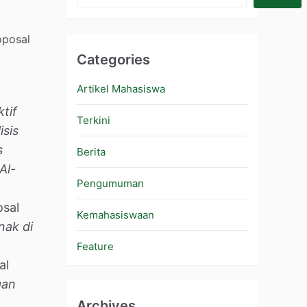
oposal
Categories
Artikel Mahasiswa
tif
Terkini
isis
s
Berita
Al-
Pengumuman
osal
Kemahasiswaan
nak di
Feature
al
gan
Archives