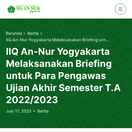
Skip
to
content
>
>
Beranda
Berita
IIQ An-Nur Yogyakarta Melaksanakan Briefing untuk Para Pengawas Ujian Akhir Semester T.A 2022/2023
IIQ An-Nur Yogyakarta
Melaksanakan Briefing
untuk Para Pengawas
Ujian Akhir Semester T.A
2022/2023
July 17, 2023
Berita