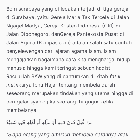
Bom surabaya yang di ledakan terjadi di tiga gereja
di Surabaya, yaitu Gereja Maria Tak Tercela di Jalan
Ngagel Madya, Gereja Kristen Indonesia (GKI) di
Jalan Diponegoro, danGereja Pantekosta Pusat di
Jalan Arjuna (Kompas.com) adalah salah satu contoh
penyelewengan dari ajaran agama Islam. Islam
mengajarkan bagaimana cara kita menghargai hidup
manusia hingga kami teringat sebuah hadist
Rasulullah SAW yang di cantumkan di kitab
fatul
mu’in
karya Ibnu Hajar tentang membela darah
seseorang merupakan tindakan yang utama hingga di
beri gelar syahid jika seorang itu gugur ketika
membelanya.
مَنْ قٌتِلَ دُونَ دَمِهِ اَوْ ماَلِهِ اَو اَهْلِهِ فَهُوَ شَهِيْدٌ
“Siapa orang yang dibunuh membela darahnya atau