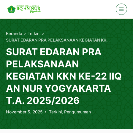
Skip
to
content
>
>
Beranda
Terkini
SURAT EDARAN PRA PELAKSANAAN KEGIATAN KKN KE-22 IIQ AN NUR YOGYAKARTA T.A. 2025/2026
SURAT EDARAN PRA
PELAKSANAAN
KEGIATAN KKN KE-22 IIQ
AN NUR YOGYAKARTA
T.A. 2025/2026
November 5, 2025
Terkini
,
Pengumuman