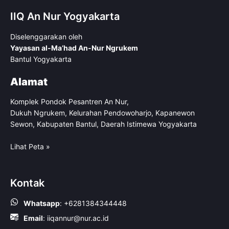
Bagaimana”
Kelantan
dan
IIQ An Nur Yogyakarta
UNWAHAS
Semarang
Diselenggarakan oleh
Yayasan al-Ma’had An-Nur Ngrukem
Bantul Yogyakarta
Alamat
Komplek Pondok Pesantren An Nur,
Dukuh Ngrukem, Kelurahan Pendowoharjo, Kapanewon
Sewon, Kabupaten Bantul, Daerah Istimewa Yogyakarta
Lihat Peta »
Kontak
Whatsapp
:
+6281384344448
Email
:
iiqannur@nur.ac.id