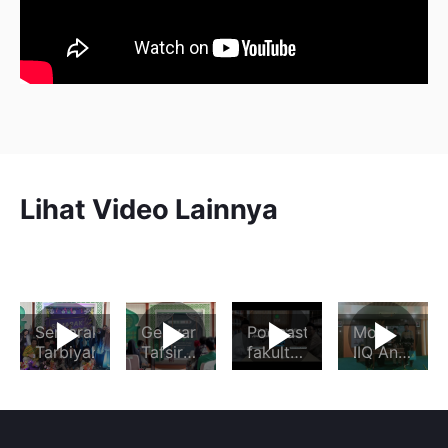
Lihat Video Lainnya
Semarak
Gebyar
Podcast
MoU
Tarbiyah
Tafsir
fakultas
IIQ An
Hadis III
Ushuluddin
Nur
” Apa,
dengan
Mengapa
Universiti
dan
Malaysia