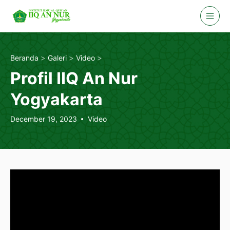
Skip
to
content
>
>
>
Beranda
Galeri
Video
Profil IIQ An Nur
Yogyakarta
December 19, 2023
Video