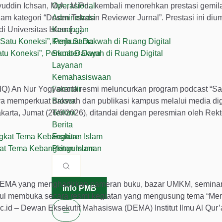
yuddin Ichsan, M.A., M.Pd., kembali menorehkan prestasi gemil
Operasional
lam kategori “Dosen Teladan Reviewer Jurnal”. Prestasi ini d
Administrasi
 Universitas Islam […]
Keuangan
Kerja Sama
tu Koneksi”, Perkuat Dakwah di Ruang Digital
Sumber Daya
Layanan
Kemahasiswaan
IIQ) An Nur Yogyakarta resmi meluncurkan program podcast “Sa
Formulir
aya memperkuat dakwah dan publikasi kampus melalui media digi
Brosur
karta, Jumat (26/6/2026), ditandai dengan peresmian oleh Rekt
Terkini
Berita
Feature
at Tema Kebangkitan Islam
Pengumuman
 DEMA yang menghadirkan pameran buku, bazar UMKM, seminar
Info PMB
antul membuka secara resmi kegiatan yang mengusung tema “Me
d – Dewan Eksekutif Mahasiswa (DEMA) Institut Ilmu Al Qur’a