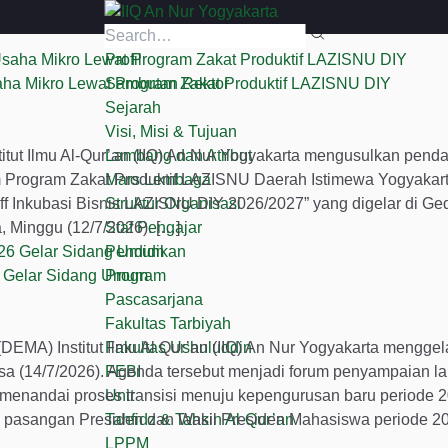
IIQ An Nur
Berbasis al-
Yogyakarta
Qur'an dan
Profil
Kepesantrenan
ha Mikro Lewat Program Zakat Produktif LAZISNU DIY
Sambutan Rektor
Sejarah
Visi, Misi & Tujuan
ut Ilmu Al-Qur’an (IIQ) An Nur Yogyakarta mengusulkan pen
Lambang dan Atribut
m Program Zakat Produktif LAZISNU Daerah Istimewa Yogyakart
Mars Lembaga
ff Inkubasi Bisnis LAZISNU DIY 2026/2027” yang digelar di G
Struktur Organisasi
 Minggu (12/7/2026). […]
Staf Pengajar
Pendidikan
6 Gelar Sidang Umum
Program
Pascasarjana
Fakultas Tarbiyah
A) Institut Ilmu Al Qur’an (IIQ) An Nur Yogyakarta menggel
Fakultas Ushuluddin
a (14/7/2026). Agenda tersebut menjadi forum penyampaian l
FEBI
menandai proses transisi menuju kepengurusan baru periode 
Unit
ya pasangan Presiden dan Wakil Presiden Mahasiswa periode 2
Tahfidz & Tahsin Al-Qur’an
LPPM