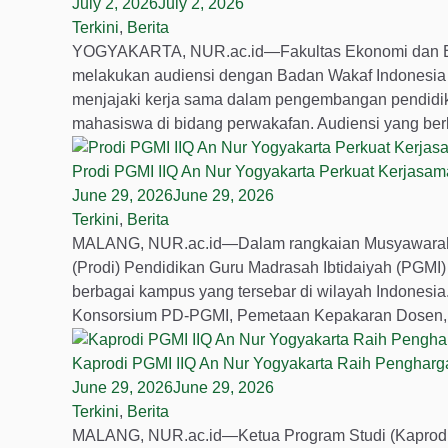
July 2, 2026
July 2, 2026
Terkini
,
Berita
YOGYAKARTA, NUR.ac.id—Fakultas Ekonomi dan Bisnis
melakukan audiensi dengan Badan Wakaf Indonesia 
menjajaki kerja sama dalam pengembangan pendidik
mahasiswa di bidang perwakafan. Audiensi yang ber
Prodi PGMI IIQ An Nur Yogyakarta Perkuat Kerjasam
June 29, 2026
June 29, 2026
Terkini
,
Berita
MALANG, NUR.ac.id—Dalam rangkaian Musyawarah K
(Prodi) Pendidikan Guru Madrasah Ibtidaiyah (PGMI)
berbagai kampus yang tersebar di wilayah Indonesia.
Konsorsium PD-PGMI, Pemetaan Kepakaran Dosen, Ak
Kaprodi PGMI IIQ An Nur Yogyakarta Raih Penghar
June 29, 2026
June 29, 2026
Terkini
,
Berita
MALANG, NUR.ac.id—Ketua Program Studi (Kaprodi) P