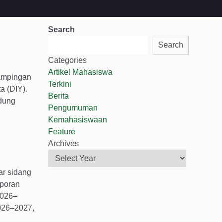
Search
Search
Categories
Artikel Mahasiswa
dampingan
Terkini
a (DIY).
Berita
edung
Pengumuman
Kemahasiswaan
Feature
Archives
ar sidang
aporan
2026–
026–2027,