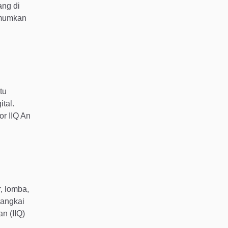
ang di
iumumkan
tu
tal.
or IIQ An
, lomba,
rangkai
n (IIQ)