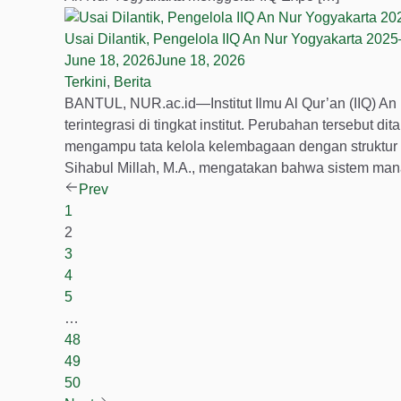
Usai Dilantik, Pengelola IIQ An Nur Yogyakarta 202
June 18, 2026
June 18, 2026
Terkini
,
Berita
BANTUL, NUR.ac.id—Institut Ilmu Al Qur’an (IIQ) An
terintegrasi di tingkat institut. Perubahan tersebut
mengampu tata kelola kelembagaan dengan struktur or
Sihabul Millah, M.A., mengatakan bahwa sistem mana
Prev
1
2
3
4
5
…
48
49
50