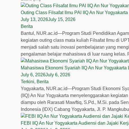
Outing Class Filsafat Ilmu PAI IIQ An Nur Yogyakar
July 13, 2026
July 15, 2026
Berita
Bantul, NUR.ac.id—Program Studi Pendidikan Agama 
kegiatan outing class mata kuliah Filsafat Ilmu di U
menjadi salah satu inovasi pembelajaran yang men
pengalaman belajar mahasiswa di luar ruang kela
Mahasiswa Ekonomi Syariah IIQ An Nur Yogyakarta 
July 6, 2026
July 6, 2026
Terkini
,
Berita
Yogyakarta, NUR.ac.id—Program Studi Ekonomi Syaria
(IIQ) An Nur Yogyakarta menyelenggarakan kegiatan 
diampu oleh Rarasati Mawftiq, S.Pd., M.Si. pada Seni
Indonesia (IDX) Cabang Yogyakarta, Jl. P. Mangkubu
FEBI IIQ An Nur Yogyakarta Audiensi dan Jajaki Ke