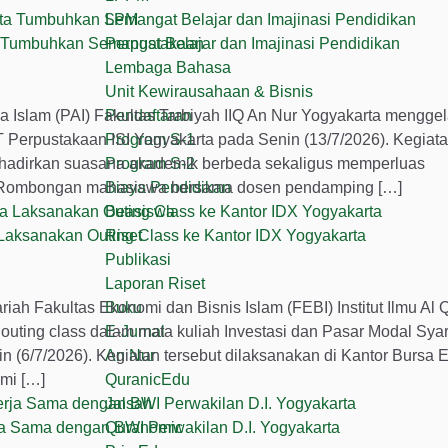
LPM
ta Tumbuhkan Semangat Belajar dan Imajinasi Pendidikan
Perpustakaan
Lembaga Bahasa
Unit Kewirausahaan & Bisnis
Islam (PAI) Fakultas Tarbiyah IIQ An Nur Yogyakarta menggel
Pendaftaran
PT Perpustakaan ISI Yogyakarta pada Senin (13/7/2026). Kegiata
Program S-1
ghadirkan suasana akademik berbeda sekaligus memperluas
Program S-2
s. Rombongan mahasiswa bersama dosen pendamping […]
Biaya Pendidikan
Beasiswa
Laksanakan Outing Class ke Kantor IDX Yogyakarta
Riset
Publikasi
Laporan Riset
h Fakultas Ekonomi dan Bisnis Islam (FEBI) Institut Ilmu Al 
Buku
outing class dalam mata kuliah Investasi dan Pasar Modal Sya
E-Jurnal
n (6/7/2026). Kegiatan tersebut dilaksanakan di Kantor Bursa 
An Nur
mi […]
QuranicEdu
Jalsah
rja Sama dengan BWI Perwakilan D.I. Yogyakarta
Quranomic