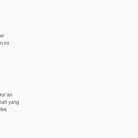
ar
n ini
Qur’an
riah yang
Efek