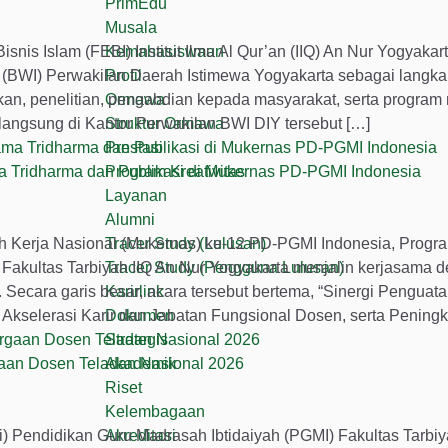
PrimEdu
Musala
 Islam (FEBI) Institut Ilmu Al Qur’an (IIQ) An Nur Yogyakar
Kemahasiswaan
(BWI) Perwakilan Daerah Istimewa Yogyakarta sebagai langka
Profil
an, penelitian, pengabdian kepada masyarakat, serta progra
Ormawa
langsung di Kantor Perwakilan BWI DIY tersebut […]
Struktur Ormawa
Prestasi
a Tridharma dan Publikasi di Mukernas PD-PGMI Indonesia
Program Kreativitas
Layanan
Alumni
erja Nasional (Mukernas) ke-12 PD-PGMI Indonesia, Progra
Tracer Study (Lulusan)
 Fakultas Tarbiyah IIQ An Nur Yogyakarta menjalin kerjasama 
Tracer Study (Pengguna Lulusan)
 Secara garis besar, acara tersebut bertema, “Sinergi Penguat
Karirlink
selerasi Karir dan Jabatan Fungsional Dosen, serta Peningk
Dokumen
Strategis
gaan Dosen Teladan Nasional 2026
Akademik
Riset
Kelembagaan
endidikan Guru Madrasah Ibtidaiyah (PGMI) Fakultas Tarbiyah
Akreditasi