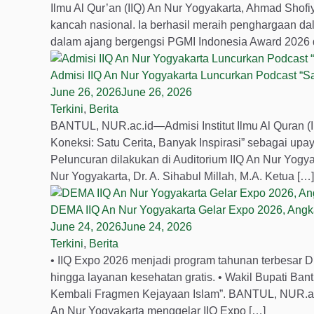
Ilmu Al Qur’an (IIQ) An Nur Yogyakarta, Ahmad Shofi
kancah nasional. Ia berhasil meraih penghargaan da
dalam ajang bergengsi PGMI Indonesia Award 2026 di
Admisi IIQ An Nur Yogyakarta Luncurkan Podcast “Sa
June 26, 2026
June 26, 2026
Terkini
,
Berita
BANTUL, NUR.ac.id—Admisi Institut Ilmu Al Quran (
Koneksi: Satu Cerita, Banyak Inspirasi” sebagai up
Peluncuran dilakukan di Auditorium IIQ An Nur Yogya
Nur Yogyakarta, Dr. A. Sihabul Millah, M.A. Ketua […]
DEMA IIQ An Nur Yogyakarta Gelar Expo 2026, Angk
June 24, 2026
June 24, 2026
Terkini
,
Berita
• IIQ Expo 2026 menjadi program tahunan terbesar
hingga layanan kesehatan gratis. • Wakil Bupati B
Kembali Fragmen Kejayaan Islam”. BANTUL, NUR.ac.i
An Nur Yogyakarta menggelar IIQ Expo […]