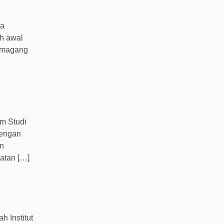
ta
h awal
m magang
m Studi
dengan
an
atan […]
 Institut