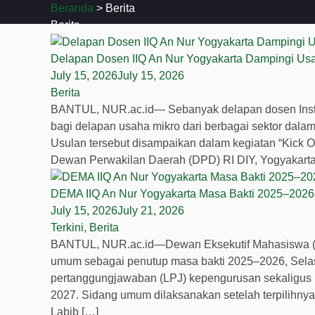
Skip
Beranda
>
Berita
to
Berita
content
Delapan Dosen IIQ An Nur Yogyakarta Dampingi Usa
July 15, 2026
July 15, 2026
Berita
BANTUL, NUR.ac.id— Sebanyak delapan dosen Instit
bagi delapan usaha mikro dari berbagai sektor dala
Usulan tersebut disampaikan dalam kegiatan “Kick O
Dewan Perwakilan Daerah (DPD) RI DIY, Yogyakarta,
DEMA IIQ An Nur Yogyakarta Masa Bakti 2025–202
July 15, 2026
July 21, 2026
Terkini
,
Berita
BANTUL, NUR.ac.id—Dewan Eksekutif Mahasiswa (DEM
umum sebagai penutup masa bakti 2025–2026, Selas
pertanggungjawaban (LPJ) kepengurusan sekaligus 
2027. Sidang umum dilaksanakan setelah terpilihn
Labib […]