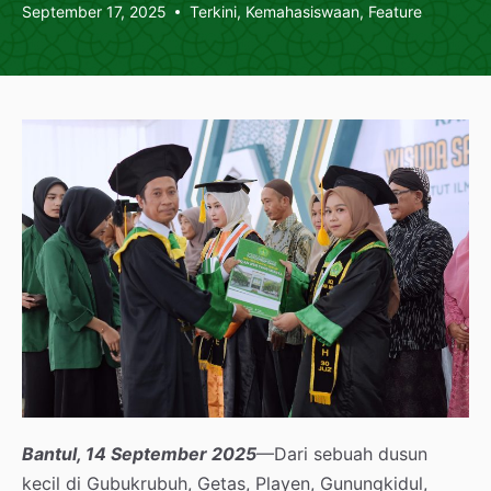
September 17, 2025
Terkini
,
Kemahasiswaan
,
Feature
Bantul, 14 September 2025
—Dari sebuah dusun
kecil di Gubukrubuh, Getas, Playen, Gunungkidul,