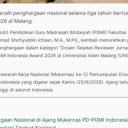
raih penghargaan nasional selama tiga tahun bertur
26 di Malang.
di) Pendidikan Guru Madrasah Ibtidaiyah (PGMI) Fakultas 
Ahmad Shofiyuddin Ichsan, M.A., M.Pd., kembali menorehkan 
penghargaan dalam kategori “Dosen Teladan Reviewer Jurnal
MI Indonesia Award 2026
di Universitas Islam Malang (UN
yawarah Kerja Nasional (Mukernas) ke-12 Perkumpulan Dos
ndonesia yang digelar sejak Kamis (25/6/2026). Ajang tahu
nggi di seluruh Indonesia.
rgaan Nasional di Ajang Mukernas PD-PGMI Indonesi
stasi Tingkat Nasional