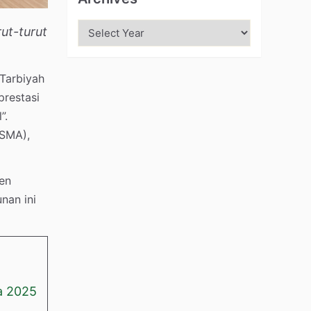
ut-turut
Tarbiyah
prestasi
”.
ISMA),
en
nan ini
a 2025