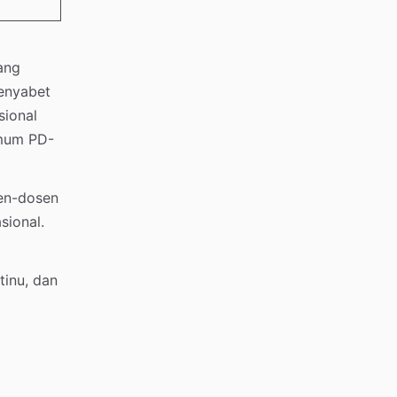
ang
enyabet
sional
Umum PD-
en-dosen
sional.
tinu, dan