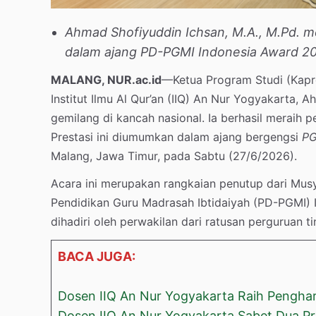
Ahmad Shofiyuddin Ichsan, M.A., M.Pd. me
dalam ajang PD-PGMI Indonesia Award 20
MALANG, NUR.ac.id
—Ketua Program Studi (Kapro
Institut Ilmu Al Qur’an (IIQ) An Nur Yogyakarta, 
gemilang di kancah nasional. Ia berhasil meraih 
Prestasi ini diumumkan dalam ajang bergengsi
PG
Malang, Jawa Timur, pada Sabtu (27/6/2026).
Acara ini merupakan rangkaian penutup dari Mus
Pendidikan Guru Madrasah Ibtidaiyah (PD-PGMI) I
dihadiri oleh perwakilan dari ratusan perguruan ti
BACA JUGA:
Dosen IIQ An Nur Yogyakarta Raih Pengha
Dosen IIQ An Nur Yogyakarta Sabet Dua Pre