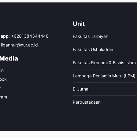
Unit
sapp
:
+6281384344448
Fakultas Tarbiyah
iiqannur@nur.ac.id
Fakultas Ushuluddin
 Media
Fakultas Ekonomi & Bisnis Islam
in
Lembaga Penjamin Mutu (LPM)
ook
r
E-Jurnal
gram
Perpustakaan