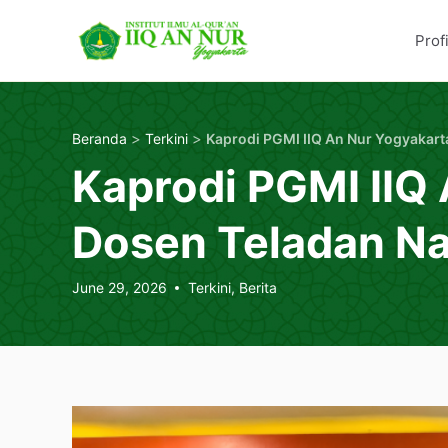
Skip
Berbasis al-Qur'an dan Kepesant
IIQ An Nur Yogyaka
to
Profi
content
>
>
Beranda
Terkini
Kaprodi PGMI IIQ
Dosen Teladan Na
June 29, 2026
Terkini
,
Berita