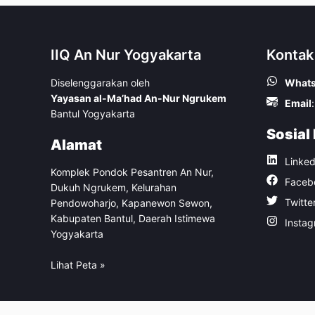
IIQ An Nur Yogyakarta
Kontak
Diselenggarakan oleh
What
Yayasan al-Ma’had An-Nur Ngrukem
Email
:
Bantul Yogyakarta
Sosial
Alamat
Linked
Komplek Pondok Pesantren An Nur,
Faceb
Dukuh Ngrukem, Kelurahan
Twitte
Pendowoharjo, Kapanewon Sewon,
Kabupaten Bantul, Daerah Istimewa
Insta
Yogyakarta
Lihat Peta »