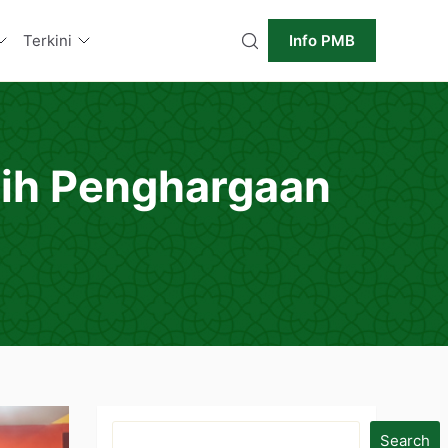
Terkini
Info PMB
aih Penghargaan
Search